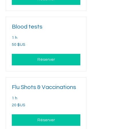
Blood tests
1 h
50
50 $US
dollars
des
États-
Unis
Réserver
Flu Shots & Vaccinations
1 h
20
20 $US
dollars
des
États-
Unis
Réserver