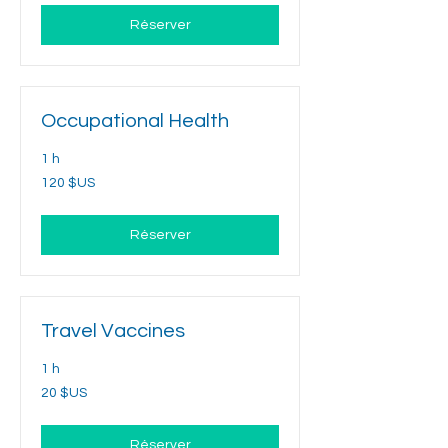
Unis
Réserver
Occupational Health
1 h
120
120 $US
dollars
des
États-
Unis
Réserver
Travel Vaccines
1 h
20
20 $US
dollars
des
États-
Unis
Réserver