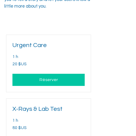
little more about you.
Urgent Care
1 h
20
20 $US
dollars
des
États-
Unis
Réserver
X-Rays & Lab Test
1 h
80
80 $US
dollars
des
États-