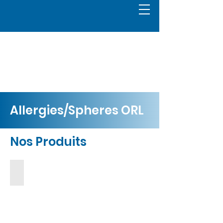
Allergies/Spheres ORL
Nos Produits
Akerol comprimés
Desloratadine
5mg