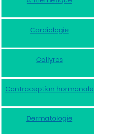
Antiémétique
Cardiologie
Collyres
Contraception hormonale
Dermatologie